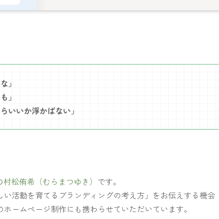
かな」
かも」
たらいいか浮かばない」
の
村松侑希（むらまつゆき）
です。
しい活動を育てるブランディングの考え方」をお伝えする機会
のホームページ制作にも携わらせていただいています。